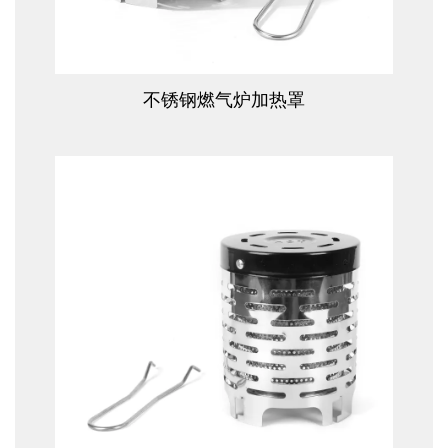
查看更多
不锈钢燃气炉加热罩